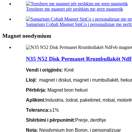
Tenxhere me magnet për peshkim me grep magnetik
Samarium Cobalt Magnet SmCo i personalizuar me perfor
Magnet neodymium
N35 N52 Disk Permanet Rrumbullakët NdF
Vendi i origjinës:
Kinë
Lloji:
magnet i diskut, magnet i rrumbullakët, hek
Përbërja:
Magnet bron hekuri
Aplikimi:
Industria, lodrat, paketimet, rrobat, motorët
Toleranca:
±1%
Shërbimi i përpunimit:
Prerje, derdhje
Nota:
Neodymium Iron Boron, i personalizuar