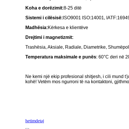
Koha e dorëzimit:
8-25 ditë
Sistemi i cilësisë:
ISO9001 ISO:14001, IATF:1694
Madhësia:
Kërkesa e klientëve
Drejtimi i magnetizmit:
Trashësia, Aksiale, Radiale, Diametrike, Shumëpo
Temperatura maksimale e punës
: 60°C deri në
Ne kemi një ekip profesional shitjesh, i cili mund t'
kohë! Vetëm mos ngurroni të na kontaktoni, gjithmo
hetim
detaj