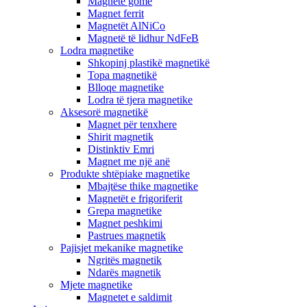
Magnetë gome
Magnet ferrit
Magnetët AlNiCo
Magnetë të lidhur NdFeB
Lodra magnetike
Shkopinj plastikë magnetikë
Topa magnetikë
Blloqe magnetike
Lodra të tjera magnetike
Aksesorë magnetikë
Magnet për tenxhere
Shirit magnetik
Distinktiv Emri
Magnet me një anë
Produkte shtëpiake magnetike
Mbajtëse thike magnetike
Magnetët e frigoriferit
Grepa magnetike
Magnet peshkimi
Pastrues magnetik
Pajisjet mekanike magnetike
Ngritës magnetik
Ndarës magnetik
Mjete magnetike
Magnetet e saldimit