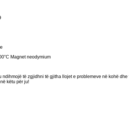
9
le
 200°C Magnet neodymium
ju ndihmojë të zgjidhni të gjitha llojet e problemeve në kohë dhe 
në këtu për ju!