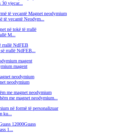
30 vjeçar...
ë të veçantë Neodym...
allë M...
 së rrallë NdFEB...
dymium magent
agnet neodymium
ershëm me magnet neodymium...
 ku...
ss 1...