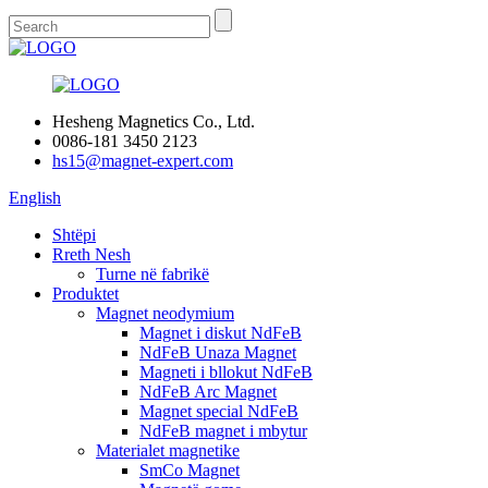
Hesheng Magnetics Co., Ltd.
0086-181 3450 2123
hs15@magnet-expert.com
English
Shtëpi
Rreth Nesh
Turne në fabrikë
Produktet
Magnet neodymium
Magnet i diskut NdFeB
NdFeB Unaza Magnet
Magneti i bllokut NdFeB
NdFeB Arc Magnet
Magnet special NdFeB
NdFeB magnet i mbytur
Materialet magnetike
SmCo Magnet