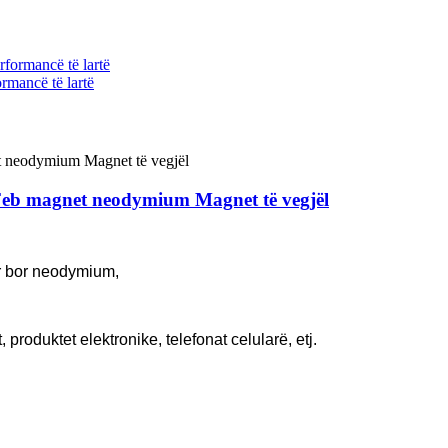
mancë të lartë
eb magnet neodymium Magnet të vegjël
ur bor neodymium,
, produktet elektronike, telefonat celularë, etj.