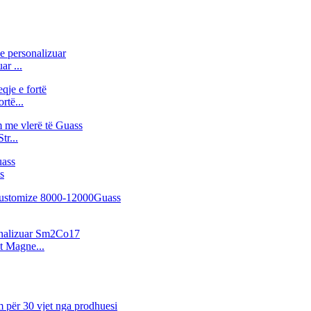
ar ...
rtë...
r...
s
t Magne...