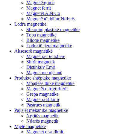
Magnetë gome
Magnet ferrit
Magnetët AlNiCo
Magnetë të lidhur NdFeB
Lodra magnetike
Shkopinj plastikë magnetikë
Topa magnetikë
Blloqe magnetike
Lodra të tjera magnetike
Aksesorë magnetikë
Magnet për tenxhere
Shirit magnetik
Distinktiv Emri
Magnet me një anë
Produkte shtëpiake magnetike
Mbajtëse thike magnetike
Magnetët e frigoriferit
Grepa magnetike
Magnet peshkimi
Pastrues magnetik
Pajisjet mekanike magnetike
Ngritës magnetik
Ndarës magnetik
Mjete magnetike
Magnetet e saldimit