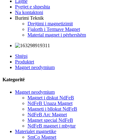
Lajme
Pyetjet e shpeshta
Na kontaktoni
Burimi Teknik
Drejtimi i magnetizimit
Fjalorth i Termave Magnet
Material magnet i përhershëm
Shtëpi
Produktet
Magnet neodymium
Kategoritë
Magnet neodymium
Magnet i diskut NdFeB
NdFeB Unaza Magnet
Magneti i bllokut NdFeB
NdFeB Arc Magnet
Magnet special NdFeB
NdFeB magnet i mbytur
Materialet magnetike
SmCo Magnet