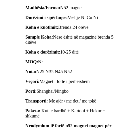
Madhësia/Forma:
N52 magnet
Dorëzimi i sipërfaqes:
Veshje Ni Cu Ni
Koha e kuotimit:
Brenda 24 orëve
Samp
l
e Koha:
Nëse është në magazinë brenda 5
ditëve
Koha e dorëzimit:
10-25 ditë
MOQ:
Nr
Nota:
N25 N35 N45 N52
Veçori:
Magnet i fortë i përhershëm
Porti:
Shanghai/Ningbo
Transporti:
Me ajër / me det / me tokë
Paketa:
Kuti e bardhë + Kartoni + Hekur +
shkumë
Neodymium të fortë n52 magnet magnet për