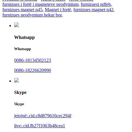
furnizues i fortë i magneteve neodymium
,
furnizuesi ndfeb
,
furnizues magnet n45
,
Magnet i fortë
,
furnizues magnet n42
,
furnizues neodymium hekur bor
,
Whatsapp
Whatsapp
0086-18134502123
0086-18226620990
Skype
Skype
jetojnë:.cid.c8d879616cec294f
live:.cid.fb27f1063b48cea1