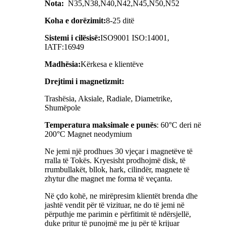
Nota:
N35,N38,N40,N42,N45,N50,N52
Koha e dorëzimit:
8-25 ditë
Sistemi i cilësisë:
ISO9001 ISO:14001,
IATF:16949
Madhësia:
Kërkesa e klientëve
Drejtimi i magnetizmit:
Trashësia, Aksiale, Radiale, Diametrike,
Shumëpole
Temperatura maksimale e punës
: 60°C deri në
200°C Magnet neodymium
Ne jemi një prodhues 30 vjeçar i magnetëve të
rralla të Tokës. Kryesisht prodhojmë disk, të
rrumbullakët, bllok, hark, cilindër, magnete të
zhytur dhe magnet me forma të veçanta.
Në çdo kohë, ne mirëpresim klientët brenda dhe
jashtë vendit për të vizituar, ne do të jemi në
përputhje me parimin e përfitimit të ndërsjellë,
duke pritur të punojmë me ju për të krijuar