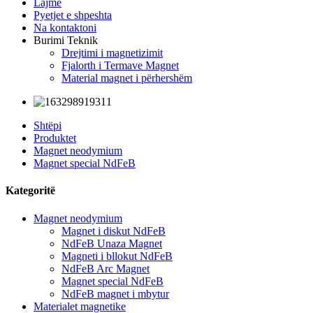
Lajme
Pyetjet e shpeshta
Na kontaktoni
Burimi Teknik
Drejtimi i magnetizimit
Fjalorth i Termave Magnet
Material magnet i përhershëm
Shtëpi
Produktet
Magnet neodymium
Magnet special NdFeB
Kategoritë
Magnet neodymium
Magnet i diskut NdFeB
NdFeB Unaza Magnet
Magneti i bllokut NdFeB
NdFeB Arc Magnet
Magnet special NdFeB
NdFeB magnet i mbytur
Materialet magnetike