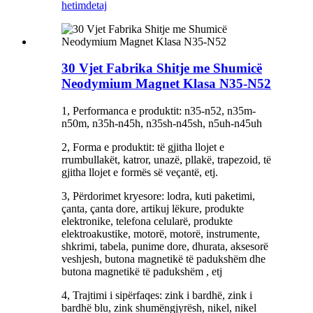
hetim
detaj
30 Vjet Fabrika Shitje me Shumicë
Neodymium Magnet Klasa N35-N52
1, Performanca e produktit: n35-n52, n35m-
n50m, n35h-n45h, n35sh-n45sh, n5uh-n45uh
2, Forma e produktit: të gjitha llojet e
rrumbullakët, katror, ​​unazë, pllakë, trapezoid, të
gjitha llojet e formës së veçantë, etj.
3, Përdorimet kryesore: lodra, kuti paketimi,
çanta, çanta dore, artikuj lëkure, produkte
elektronike, telefona celularë, produkte
elektroakustike, motorë, motorë, instrumente,
shkrimi, tabela, punime dore, dhurata, aksesorë
veshjesh, butona magnetikë të padukshëm dhe
butona magnetikë të padukshëm , etj
4, Trajtimi i sipërfaqes: zink i bardhë, zink i
bardhë blu, zink shumëngjyrësh, nikel, nikel