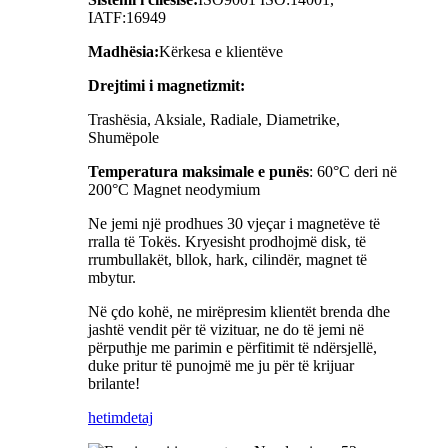
IATF:16949
Madhësia:
Kërkesa e klientëve
Drejtimi i magnetizmit:
Trashësia, Aksiale, Radiale, Diametrike,
Shumëpole
Temperatura maksimale e punës
: 60°C deri në
200°C Magnet neodymium
Ne jemi një prodhues 30 vjeçar i magnetëve të
rralla të Tokës. Kryesisht prodhojmë disk, të
rrumbullakët, bllok, hark, cilindër, magnet të
mbytur.
Në çdo kohë, ne mirëpresim klientët brenda dhe
jashtë vendit për të vizituar, ne do të jemi në
përputhje me parimin e përfitimit të ndërsjellë,
duke pritur të punojmë me ju për të krijuar
brilante!
hetim
detaj