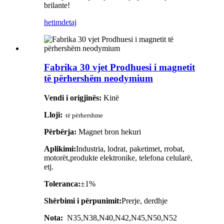
brilante!
hetim
detaj
Fabrika 30 vjet Prodhuesi i magnetit
të përhershëm neodymium
Vendi i origjinës:
Kinë
Lloji:
të përhershme
Përbërja:
Magnet bron hekuri
Aplikimi:
Industria, lodrat, paketimet, rrobat,
motorët,
produkte elektronike, telefona celularë,
etj.
Toleranca:
±1%
Shërbimi i përpunimit:
Prerje, derdhje
Nota:
N35,N38,N40,N42,N45,N50,N52