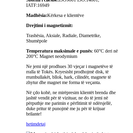
IATF:16949
Madhësia:
Kërkesa e klientëve
Drejtimi i magnetizmit:
Trashësia, Aksiale, Radiale, Diametrike,
Shumëpole
Temperatura maksimale e punës
: 60°C deri në
200°C Magnet neodymium
Ne jemi një prodhues 30 vjeçar i magnetëve të
rralla të Tokës. Kryesisht prodhojmë disk, të
rrumbullakët, bllok, hark, cilindër, magnete të
zhytur dhe magnet me forma të veçanta.
Në çdo kohë, ne mirëpresim klientët brenda dhe
jashtë vendit për të vizituar, ne do të jemi në
përputhje me parimin e përfitimit të ndërsjellë,
duke pritur të punojmë me ju për të krijuar
brilante!
hetim
detaj