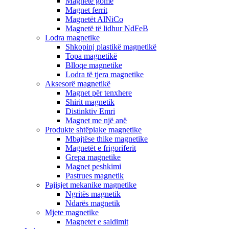
Magnetë gome
Magnet ferrit
Magnetët AlNiCo
Magnetë të lidhur NdFeB
Lodra magnetike
Shkopinj plastikë magnetikë
Topa magnetikë
Blloqe magnetike
Lodra të tjera magnetike
Aksesorë magnetikë
Magnet për tenxhere
Shirit magnetik
Distinktiv Emri
Magnet me një anë
Produkte shtëpiake magnetike
Mbajtëse thike magnetike
Magnetët e frigoriferit
Grepa magnetike
Magnet peshkimi
Pastrues magnetik
Pajisjet mekanike magnetike
Ngritës magnetik
Ndarës magnetik
Mjete magnetike
Magnetet e saldimit