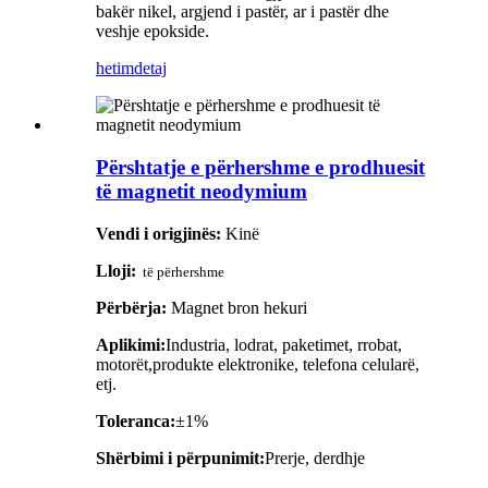
bakër nikel, argjend i pastër, ar i pastër dhe
veshje epokside.
hetim
detaj
Përshtatje e përhershme e prodhuesit
të magnetit neodymium
Vendi i origjinës:
Kinë
Lloji:
të përhershme
Përbërja:
Magnet bron hekuri
Aplikimi:
Industria, lodrat, paketimet, rrobat,
motorët,
produkte elektronike, telefona celularë,
etj.
Toleranca:
±1%
Shërbimi i përpunimit:
Prerje, derdhje