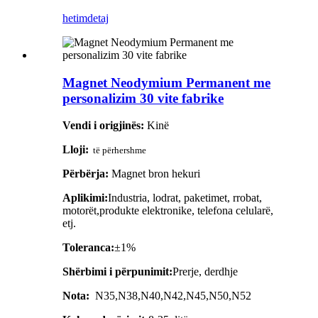
hetim
detaj
Magnet Neodymium Permanent me
personalizim 30 vite fabrike
Vendi i origjinës:
Kinë
Lloji:
të përhershme
Përbërja:
Magnet bron hekuri
Aplikimi:
Industria, lodrat, paketimet, rrobat,
motorët,
produkte elektronike, telefona celularë,
etj.
Toleranca:
±1%
Shërbimi i përpunimit:
Prerje, derdhje
Nota:
N35,N38,N40,N42,N45,N50,N52