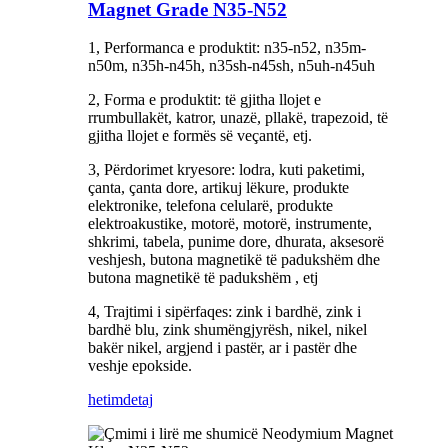
Magnet Grade N35-N52
1, Performanca e produktit: n35-n52, n35m-
n50m, n35h-n45h, n35sh-n45sh, n5uh-n45uh
2, Forma e produktit: të gjitha llojet e
rrumbullakët, katror, ​​unazë, pllakë, trapezoid, të
gjitha llojet e formës së veçantë, etj.
3, Përdorimet kryesore: lodra, kuti paketimi,
çanta, çanta dore, artikuj lëkure, produkte
elektronike, telefona celularë, produkte
elektroakustike, motorë, motorë, instrumente,
shkrimi, tabela, punime dore, dhurata, aksesorë
veshjesh, butona magnetikë të padukshëm dhe
butona magnetikë të padukshëm , etj
4, Trajtimi i sipërfaqes: zink i bardhë, zink i
bardhë blu, zink shumëngjyrësh, nikel, nikel
bakër nikel, argjend i pastër, ar i pastër dhe
veshje epokside.
hetim
detaj