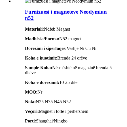
Furnizuesi i magneteve Neodymiun
n52
Materiali:
Ndfeb Magnet
Madhësia/Forma:
N52 magnet
Dorëzimi i sipërfaqes:
Veshje Ni Cu Ni
Koha e kuotimit:
Brenda 24 orëve
Samp
l
e Koha:
Nëse është në magazinë brenda 5
ditëve
Koha e dorëzimit:
10-25 ditë
MOQ:
Nr
Nota:
N25 N35 N45 N52
Veçori:
Magnet i fortë i përhershëm
Porti:
Shanghai/Ningbo