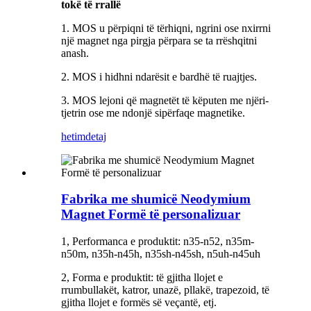
tokë të rrallë
1. MOS u përpiqni të tërhiqni, ngrini ose nxirrni
një magnet nga pirgja përpara se ta rrëshqitni
anash.
2. MOS i hidhni ndarësit e bardhë të ruajtjes
.
3. MOS lejoni që magnetët të këputen me njëri-
tjetrin ose me ndonjë sipërfaqe magnetike.
hetim
detaj
Fabrika me shumicë Neodymium
Magnet Formë të personalizuar
1, Performanca e produktit: n35-n52, n35m-
n50m, n35h-n45h, n35sh-n45sh, n5uh-n45uh
2, Forma e produktit: të gjitha llojet e
rrumbullakët, katror, ​​unazë, pllakë, trapezoid, të
gjitha llojet e formës së veçantë, etj.