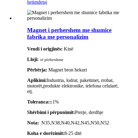
hetim
detaj
Magnet i perhershem me shumice
fabrika me personalizim
Vendi i origjinës:
Kinë
Lloji:
të përhershme
Përbërja:
Magnet bron hekuri
Aplikimi:
Industria, lodrat, paketimet, rrobat,
motorët,
produkte elektronike, telefona celularë,
etj.
Toleranca:
±1%
Shërbimi i përpunimit:
Prerje, derdhje
Nota:
N35,N38,N40,N42,N45,N50,N52
Koha e dorëzimit:
8-25 ditë