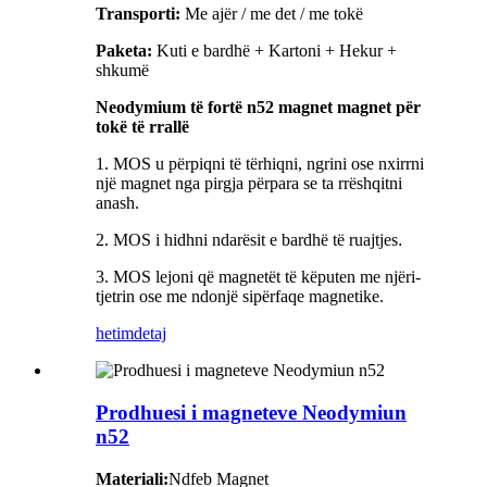
Transporti:
Me ajër / me det / me tokë
Paketa:
Kuti e bardhë + Kartoni + Hekur +
shkumë
Neodymium të fortë n52 magnet magnet për
tokë të rrallë
1. MOS u përpiqni të tërhiqni, ngrini ose nxirrni
një magnet nga pirgja përpara se ta rrëshqitni
anash.
2. MOS i hidhni ndarësit e bardhë të ruajtjes
.
3. MOS lejoni që magnetët të këputen me njëri-
tjetrin ose me ndonjë sipërfaqe magnetike.
hetim
detaj
Prodhuesi i magneteve Neodymiun
n52
Materiali:
Ndfeb Magnet