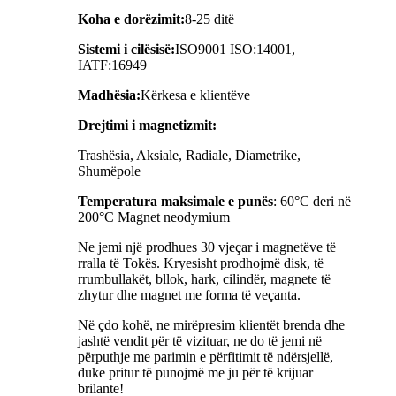
Koha e dorëzimit:
8-25 ditë
Sistemi i cilësisë:
ISO9001 ISO:14001,
IATF:16949
Madhësia:
Kërkesa e klientëve
Drejtimi i magnetizmit:
Trashësia, Aksiale, Radiale, Diametrike,
Shumëpole
Temperatura maksimale e punës
: 60°C deri në
200°C Magnet neodymium
Ne jemi një prodhues 30 vjeçar i magnetëve të
rralla të Tokës. Kryesisht prodhojmë disk, të
rrumbullakët, bllok, hark, cilindër, magnete të
zhytur dhe magnet me forma të veçanta.
Në çdo kohë, ne mirëpresim klientët brenda dhe
jashtë vendit për të vizituar, ne do të jemi në
përputhje me parimin e përfitimit të ndërsjellë,
duke pritur të punojmë me ju për të krijuar
brilante!