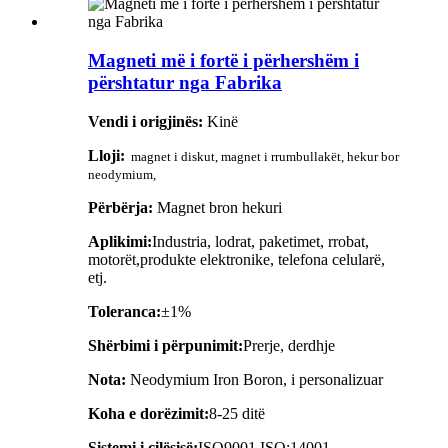
Magneti më i fortë i përhershëm i
përshtatur nga Fabrika
Vendi i origjinës:
Kinë
Lloji:
magnet i diskut, magnet i rrumbullakët, hekur bor
neodymium,
Përbërja:
Magnet bron hekuri
Aplikimi:
Industria, lodrat, paketimet, rrobat,
motorët,
produkte elektronike, telefona celularë,
etj.
Toleranca:
±1%
Shërbimi i përpunimit:
Prerje, derdhje
Nota:
Neodymium Iron Boron, i personalizuar
Koha e dorëzimit:
8-25 ditë
Sistemi i cilësisë:
ISO9001 ISO:14001,