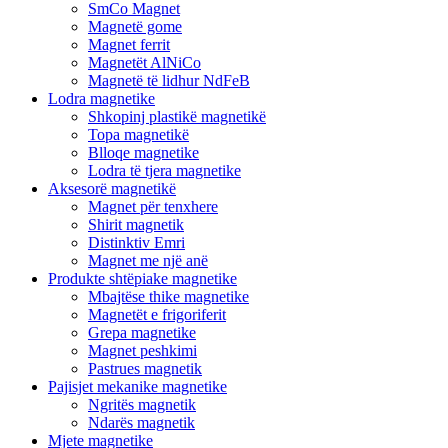
SmCo Magnet
Magnetë gome
Magnet ferrit
Magnetët AlNiCo
Magnetë të lidhur NdFeB
Lodra magnetike
Shkopinj plastikë magnetikë
Topa magnetikë
Blloqe magnetike
Lodra të tjera magnetike
Aksesorë magnetikë
Magnet për tenxhere
Shirit magnetik
Distinktiv Emri
Magnet me një anë
Produkte shtëpiake magnetike
Mbajtëse thike magnetike
Magnetët e frigoriferit
Grepa magnetike
Magnet peshkimi
Pastrues magnetik
Pajisjet mekanike magnetike
Ngritës magnetik
Ndarës magnetik
Mjete magnetike