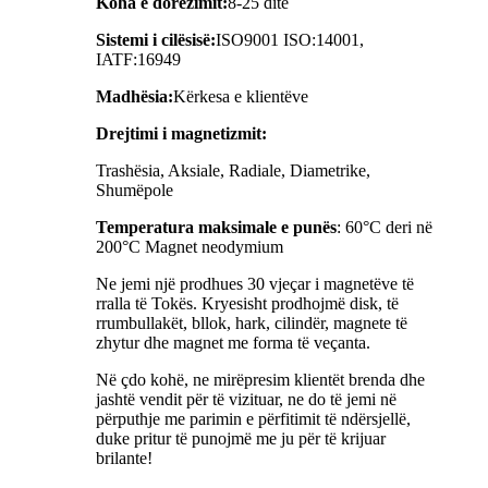
Koha e dorëzimit:
8-25 ditë
Sistemi i cilësisë:
ISO9001 ISO:14001,
IATF:16949
Madhësia:
Kërkesa e klientëve
Drejtimi i magnetizmit:
Trashësia, Aksiale, Radiale, Diametrike,
Shumëpole
Temperatura maksimale e punës
: 60°C deri në
200°C Magnet neodymium
Ne jemi një prodhues 30 vjeçar i magnetëve të
rralla të Tokës. Kryesisht prodhojmë disk, të
rrumbullakët, bllok, hark, cilindër, magnete të
zhytur dhe magnet me forma të veçanta.
Në çdo kohë, ne mirëpresim klientët brenda dhe
jashtë vendit për të vizituar, ne do të jemi në
përputhje me parimin e përfitimit të ndërsjellë,
duke pritur të punojmë me ju për të krijuar
brilante!