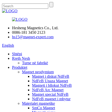
Hesheng Magnetics Co., Ltd.
0086-181 3450 2123
hs15@magnet-expert.com
English
Shtëpi
Rreth Nesh
Turne në fabrikë
Produktet
Magnet neodymium
Magnet i diskut NdFeB
NdFeB Unaza Magnet
Magneti i bllokut NdFeB
NdFeB Arc Magnet
Magnet special NdFeB
NdFeB magnet i mbytur
Materialet magnetike
SmCo Magnet