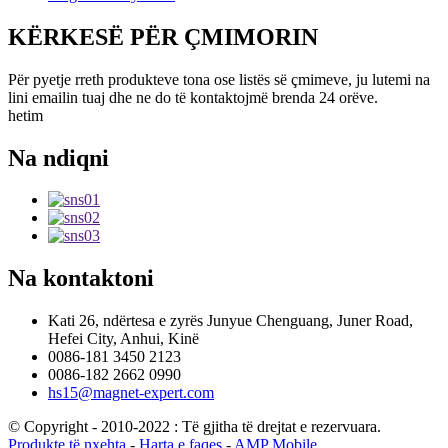
KËRKESË PËR ÇMIMORIN
Për pyetje rreth produkteve tona ose listës së çmimeve, ju lutemi na
lini emailin tuaj dhe ne do të kontaktojmë brenda 24 orëve.
hetim
Na ndiqni
Na kontaktoni
Kati 26, ndërtesa e zyrës Junyue Chenguang, Juner Road,
Hefei City, Anhui, Kinë
0086-181 3450 2123
0086-182 2662 0990
hs15@magnet-expert.com
© Copyright - 2010-2022 : Të gjitha të drejtat e rezervuara.
Produkte të nxehta
-
Harta e faqes
-
AMP Mobile