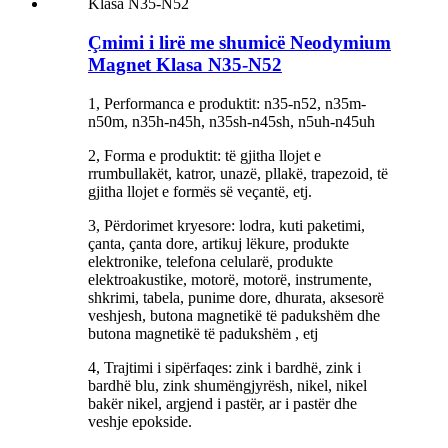
Çmimi i lirë me shumicë Neodymium
Magnet Klasa N35-N52
1, Performanca e produktit: n35-n52, n35m-
n50m, n35h-n45h, n35sh-n45sh, n5uh-n45uh
2, Forma e produktit: të gjitha llojet e
rrumbullakët, katror, ​​unazë, pllakë, trapezoid, të
gjitha llojet e formës së veçantë, etj.
3, Përdorimet kryesore: lodra, kuti paketimi,
çanta, çanta dore, artikuj lëkure, produkte
elektronike, telefona celularë, produkte
elektroakustike, motorë, motorë, instrumente,
shkrimi, tabela, punime dore, dhurata, aksesorë
veshjesh, butona magnetikë të padukshëm dhe
butona magnetikë të padukshëm , etj
4, Trajtimi i sipërfaqes: zink i bardhë, zink i
bardhë blu, zink shumëngjyrësh, nikel, nikel
bakër nikel, argjend i pastër, ar i pastër dhe
veshje epokside.