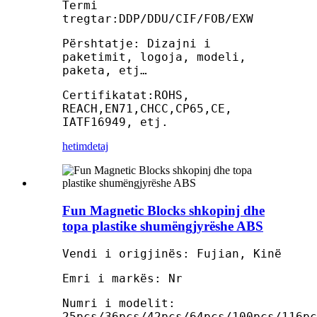
Termi
tregtar:DDP/DDU/CIF/FOB/EXW
Përshtatje: Dizajni i
paketimit, logoja, modeli,
paketa, etj…
Certifikatat:ROHS,
REACH,EN71,CHCC,CP65,CE,
IATF16949, etj.
hetim
detaj
Fun Magnetic Blocks shkopinj dhe
topa plastike shumëngjyrëshe ABS
Vendi i origjinës: Fujian, Kinë
Emri i markës: Nr
Numri i modelit:
25pcs/36pcs/42pcs/64pcs/100pcs/116pc