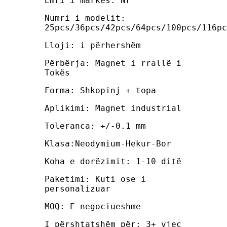
Emri i markës: Nr
Numri i modelit:
25pcs/36pcs/42pcs/64pcs/100pcs/116pc
Lloji: i përhershëm
Përbërja: Magnet i rrallë i
Tokës
Forma: Shkopinj + topa
Aplikimi: Magnet industrial
Toleranca: +/-0.1 mm
Klasa:Neodymium-Hekur-Bor
Koha e dorëzimit: 1-10 ditë
Paketimi: Kuti ose i
personalizuar
MOQ: E negociueshme
I përshtatshëm për: 3+ vjeç