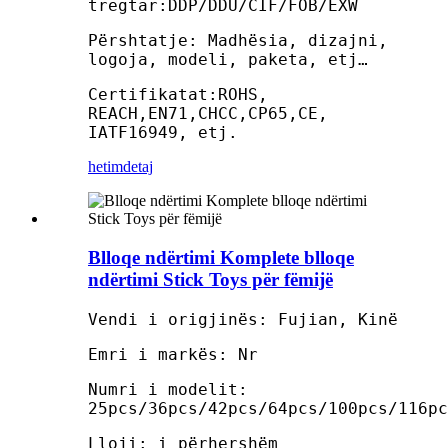
tregtar:DDP/DDU/CIF/FOB/EXW
Përshtatje: Madhësia, dizajni,
logoja, modeli, paketa, etj…
Certifikatat:ROHS,
REACH,EN71,CHCC,CP65,CE,
IATF16949, etj.
hetim
detaj
Blloqe ndërtimi Komplete blloqe
ndërtimi Stick Toys për fëmijë
Vendi i origjinës: Fujian, Kinë
Emri i markës: Nr
Numri i modelit:
25pcs/36pcs/42pcs/64pcs/100pcs/116pc
Lloji: i përhershëm