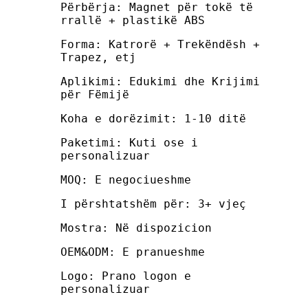
Përbërja: Magnet për tokë të
rrallë + plastikë ABS
Forma: Katrorë + Trekëndësh +
Trapez, etj
Aplikimi: Edukimi dhe Krijimi
për Fëmijë
Koha e dorëzimit: 1-10 ditë
Paketimi: Kuti ose i
personalizuar
MOQ: E negociueshme
I përshtatshëm për: 3+ vjeç
Mostra: Në dispozicion
OEM&ODM: E pranueshme
Logo: Prano logon e
personalizuar