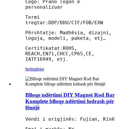
Logo: Prano logon e
personalizuar
Termi
tregtar:DDP/DDU/CIF/FOB/EXW
Përshtatje: Madhësia, dizajni,
logoja, modeli, paketa, etj…
Certifikatat:ROHS,
REACH,EN71,CHCC,CP65,CE,
IATF16949, etj.
hetim
detaj
Blloqe ndërtimi DIY Magnet Rod Bar
Komplete blloqe ndërtimi lodrash për
fëmijë
Vendi i origjinës: Fujian, Kinë