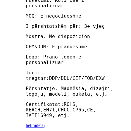
Paketimi: Kuti ose i
personalizuar
MOQ: E negociueshme
I përshtatshëm për: 3+ vjeç
Mostra: Në dispozicion
OEM&ODM: E pranueshme
Logo: Prano logon e
personalizuar
Termi
tregtar:DDP/DDU/CIF/FOB/EXW
Përshtatje: Madhësia, dizajni,
logoja, modeli, paketa, etj…
Certifikatat:ROHS,
REACH,EN71,CHCC,CP65,CE,
IATF16949, etj.
hetim
detaj