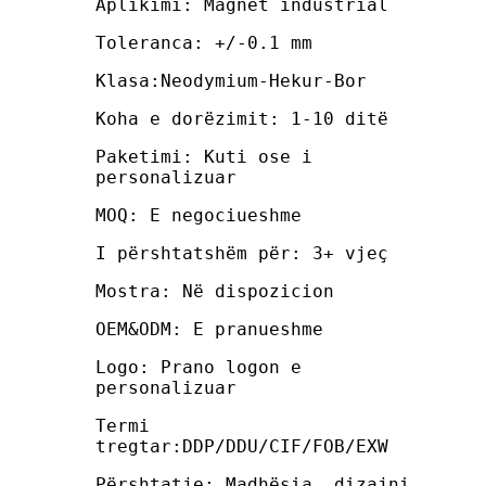
Aplikimi: Magnet industrial
Toleranca: +/-0.1 mm
Klasa:Neodymium-Hekur-Bor
Koha e dorëzimit: 1-10 ditë
Paketimi: Kuti ose i
personalizuar
MOQ: E negociueshme
I përshtatshëm për: 3+ vjeç
Mostra: Në dispozicion
OEM&ODM: E pranueshme
Logo: Prano logon e
personalizuar
Termi
tregtar:DDP/DDU/CIF/FOB/EXW
Përshtatje: Madhësia, dizajni,