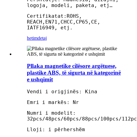
logoja, modeli, paketa, etj…
Certifikatat:ROHS,
REACH,EN71,CHCC,CP65,CE,
IATF16949, etj.
hetim
detaj
Pllaka magnetike cilësore argëtuese,
plastike ABS, të sigurta në kategorinë
e ushqimit
Vendi i origjinës: Kina
Emri i markës: Nr
Numri i modelit:
32pcs/48pcs/60pcs/88pcs/100pcs/112pc
Lloji: i përhershëm