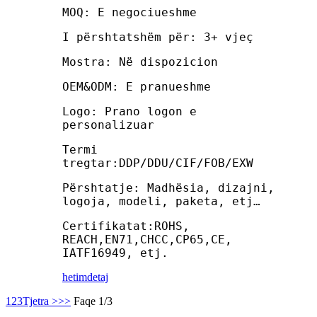
MOQ: E negociueshme
I përshtatshëm për: 3+ vjeç
Mostra: Në dispozicion
OEM&ODM: E pranueshme
Logo: Prano logon e
personalizuar
Termi
tregtar:DDP/DDU/CIF/FOB/EXW
Përshtatje: Madhësia, dizajni,
logoja, modeli, paketa, etj…
Certifikatat:ROHS,
REACH,EN71,CHCC,CP65,CE,
IATF16949, etj.
hetim
detaj
1
2
3
Tjetra >
>>
Faqe 1/3