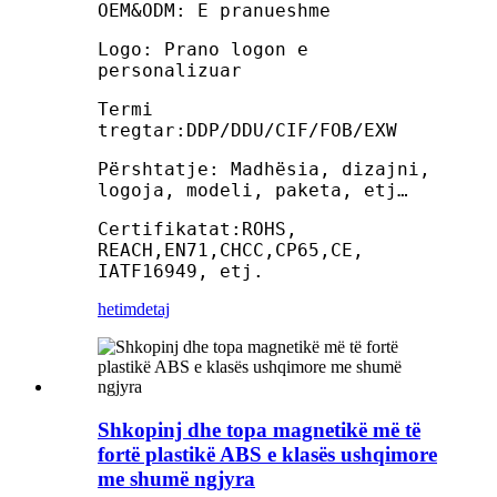
OEM&ODM: E pranueshme
Logo: Prano logon e
personalizuar
Termi
tregtar:DDP/DDU/CIF/FOB/EXW
Përshtatje: Madhësia, dizajni,
logoja, modeli, paketa, etj…
Certifikatat:ROHS,
REACH,EN71,CHCC,CP65,CE,
IATF16949, etj.
hetim
detaj
Shkopinj dhe topa magnetikë më të
fortë plastikë ABS e klasës ushqimore
me shumë ngjyra