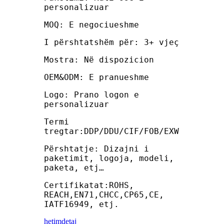
personalizuar
MOQ: E negociueshme
I përshtatshëm për: 3+ vjeç
Mostra: Në dispozicion
OEM&ODM: E pranueshme
Logo: Prano logon e
personalizuar
Termi
tregtar:DDP/DDU/CIF/FOB/EXW
Përshtatje: Dizajni i
paketimit, logoja, modeli,
paketa, etj…
Certifikatat:ROHS,
REACH,EN71,CHCC,CP65,CE,
IATF16949, etj.
hetim
detaj