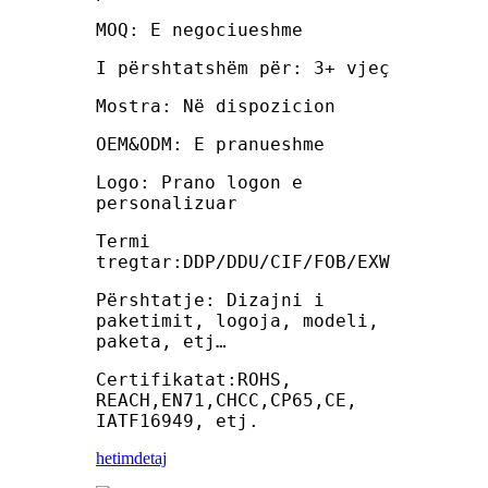
MOQ: E negociueshme
I përshtatshëm për: 3+ vjeç
Mostra: Në dispozicion
OEM&ODM: E pranueshme
Logo: Prano logon e
personalizuar
Termi
tregtar:DDP/DDU/CIF/FOB/EXW
Përshtatje: Dizajni i
paketimit, logoja, modeli,
paketa, etj…
Certifikatat:ROHS,
REACH,EN71,CHCC,CP65,CE,
IATF16949, etj.
hetim
detaj