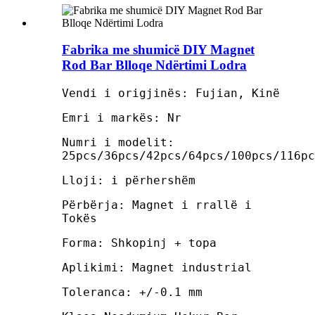
Fabrika me shumicë DIY Magnet
Rod Bar Blloqe Ndërtimi Lodra
Vendi i origjinës: Fujian, Kinë
Emri i markës: Nr
Numri i modelit:
25pcs/36pcs/42pcs/64pcs/100pcs/116pc
Lloji: i përhershëm
Përbërja: Magnet i rrallë i
Tokës
Forma: Shkopinj + topa
Aplikimi: Magnet industrial
Toleranca: +/-0.1 mm