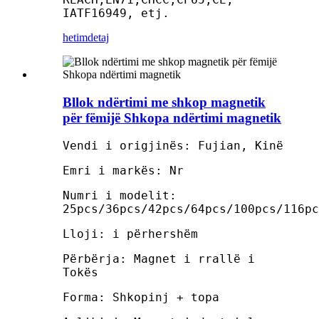
IATF16949, etj.
hetim
detaj
Bllok ndërtimi me shkop magnetik
për fëmijë Shkopa ndërtimi magnetik
Vendi i origjinës: Fujian, Kinë
Emri i markës: Nr
Numri i modelit:
25pcs/36pcs/42pcs/64pcs/100pcs/116pc
Lloji: i përhershëm
Përbërja: Magnet i rrallë i
Tokës
Forma: Shkopinj + topa