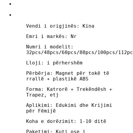
Vendi i origjinës: Kina
Emri i markës: Nr
Numri i modelit:
32pcs/48pcs/60pcs/88pcs/100pcs/112pc
Lloji: i përhershëm
Përbërja: Magnet për tokë të
rrallë + plastikë ABS
Forma: Katrorë + Trekëndësh +
Trapez, etj
Aplikimi: Edukimi dhe Krijimi
për Fëmijë
Koha e dorëzimit: 1-10 ditë
Paketimi: Kuti ose i