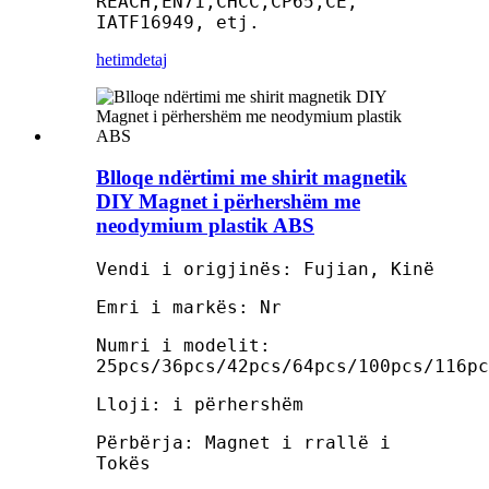
REACH,EN71,CHCC,CP65,CE,
IATF16949, etj.
hetim
detaj
Blloqe ndërtimi me shirit magnetik
DIY Magnet i përhershëm me
neodymium plastik ABS
Vendi i origjinës: Fujian, Kinë
Emri i markës: Nr
Numri i modelit:
25pcs/36pcs/42pcs/64pcs/100pcs/116pc
Lloji: i përhershëm
Përbërja: Magnet i rrallë i
Tokës