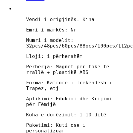
Vendi i origjinës: Kina
Emri i markës: Nr
Numri i modelit:
32pcs/48pcs/60pcs/88pcs/100pcs/112pc
Lloji: i përhershëm
Përbërja: Magnet për tokë të
rrallë + plastikë ABS
Forma: Katrorë + Trekëndësh +
Trapez, etj
Aplikimi: Edukimi dhe Krijimi
për Fëmijë
Koha e dorëzimit: 1-10 ditë
Paketimi: Kuti ose i
personalizuar