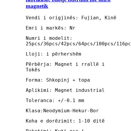
magnetik
Vendi i origjinës: Fujian, Kinë
Emri i markës: Nr
Numri i modelit:
25pcs/36pcs/42pcs/64pcs/100pcs/116pc
Lloji: i përhershëm
Përbërja: Magnet i rrallë i
Tokës
Forma: Shkopinj + topa
Aplikimi: Magnet industrial
Toleranca: +/-0.1 mm
Klasa:Neodymium-Hekur-Bor
Koha e dorëzimit: 1-10 ditë