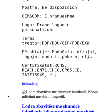
Mostra: Në dispozicion
OEM&ODM: E pranueshme
Logo: Prano logon e
personalizuar
Termi
tregtar:DDP/DDU/CIF/FOB/EXW
Përshtatje: Madhësia, dizajni,
logoja, modeli, paketa, etj…
Certifikatat:ROHS,
REACH,EN71,CHCC,CP65,CE,
IATF16949, etj.
hetim
detaj
Lodra zbavitëse me shumicë
fabrikash, blloqe ndërtimi me shirit