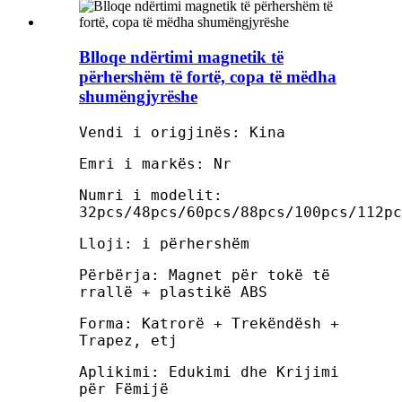
Blloqe ndërtimi magnetik të
përhershëm të fortë, copa të mëdha
shumëngjyrëshe
Vendi i origjinës: Kina
Emri i markës: Nr
Numri i modelit:
32pcs/48pcs/60pcs/88pcs/100pcs/112pc
Lloji: i përhershëm
Përbërja: Magnet për tokë të
rrallë + plastikë ABS
Forma: Katrorë + Trekëndësh +
Trapez, etj
Aplikimi: Edukimi dhe Krijimi
për Fëmijë