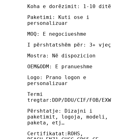
Koha e dorëzimit: 1-10 ditë
Paketimi: Kuti ose i
personalizuar
MOQ: E negociueshme
I përshtatshëm për: 3+ vjeç
Mostra: Në dispozicion
OEM&ODM: E pranueshme
Logo: Prano logon e
personalizuar
Termi
tregtar:DDP/DDU/CIF/FOB/EXW
Përshtatje: Dizajni i
paketimit, logoja, modeli,
paketa, etj…
Certifikatat:ROHS,