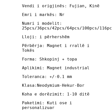
Vendi i origjinës: Fujian, Kinë
Emri i markës: Nr
Numri i modelit:
25pcs/36pcs/42pcs/64pcs/100pcs/116pc
Lloji: i përhershëm
Përbërja: Magnet i rrallë i
Tokës
Forma: Shkopinj + topa
Aplikimi: Magnet industrial
Toleranca: +/-0.1 mm
Klasa:Neodymium-Hekur-Bor
Koha e dorëzimit: 1-10 ditë
Paketimi: Kuti ose i
personalizuar