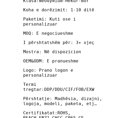
Klasa:Neodymium-Hekur-Bor
Koha e dorëzimit: 1-10 ditë
Paketimi: Kuti ose i
personalizuar
MOQ: E negociueshme
I përshtatshëm për: 3+ vjeç
Mostra: Në dispozicion
OEM&ODM: E pranueshme
Logo: Prano logon e
personalizuar
Termi
tregtar:DDP/DDU/CIF/FOB/EXW
Përshtatje: Madhësia, dizajni,
logoja, modeli, paketa, etj…
Certifikatat:ROHS,
REACH,EN71,CHCC,CP65,CE,